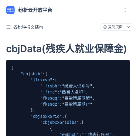
纷析云开放平台
各税种报文结构
复制页面
cbjData(残疾人就业保障金)
{
"cbjsbzb"
:
{
"jfrxxvo"
:
{
"jfrsbh"
:
"缴费人识别号"
,
"jfrmc"
:
"缴费人名称"
,
"fkssqq"
:
"费款所属期起"
,
"fkssqz"
:
"费款所属期止"
}
,
"cbjsbxxGrid"
:
{
"cbjsbxxGridlbs"
:
[
{
"ewbhxh"
:
"二维表行序号"
,