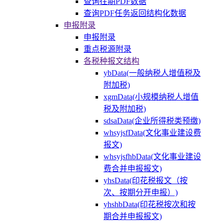
查询往期PDF数据
查询PDF任务返回结构化数据
申报附录
申报附录
重点税源附录
各税种报文结构
ybData(一般纳税人增值税及
附加税)
xgmData(小规模纳税人增值
税及附加税)
sdsaData(企业所得税类预缴)
whsyjsfData(文化事业建设费
报文)
whsyjsfhbData(文化事业建设
费合并申报报文)
yhsData(印花税报文（按
次、按期分开申报）)
yhshbData(印花税按次和按
期合并申报报文)