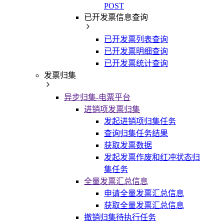
POST
已开发票信息查询
已开发票列表查询
已开发票明细查询
已开发票统计查询
发票归集
异步归集-电票平台
进销项发票归集
发起进销项归集任务
查询归集任务结果
获取发票数据
发起发票作废和红冲状态归
集任务
全量发票汇总信息
申请全量发票汇总信息
获取全量发票汇总信息
撤销归集待执行任务