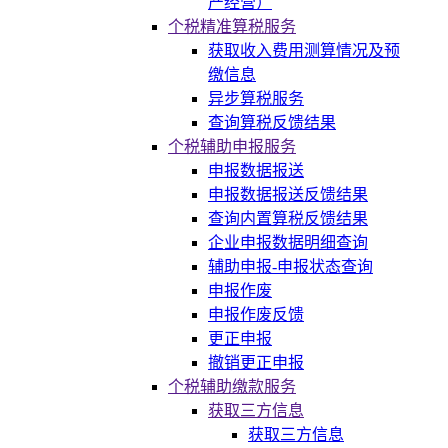
产经营）
个税精准算税服务
获取收入费用测算情况及预
缴信息
异步算税服务
查询算税反馈结果
个税辅助申报服务
申报数据报送
申报数据报送反馈结果
查询内置算税反馈结果
企业申报数据明细查询
辅助申报-申报状态查询
申报作废
申报作废反馈
更正申报
撤销更正申报
个税辅助缴款服务
获取三方信息
获取三方信息