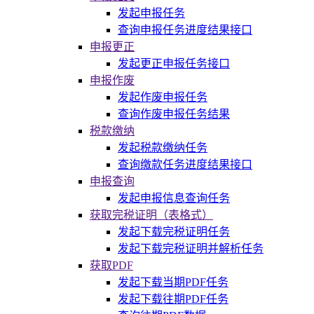
发起申报任务
查询申报任务进度结果接口
申报更正
发起更正申报任务接口
申报作废
发起作废申报任务
查询作废申报任务结果
税款缴纳
发起税款缴纳任务
查询缴款任务进度结果接口
申报查询
发起申报信息查询任务
获取完税证明（表格式）
发起下载完税证明任务
发起下载完税证明并解析任务
获取PDF
发起下载当期PDF任务
发起下载往期PDF任务