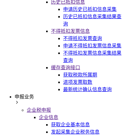
历史已抵扣信息
申请历史已抵扣信息采集
历史已抵扣信息采集结果查
询
不得抵扣发票信息
不得抵扣发票查询
申请不得抵扣发票信息采集
不得抵扣发票信息采集结果
查询
缓存查询接口
获取税款所属期
进项发票取数
最新统计确认信息查询
申报业务
企业税申报
企业信息
获取企业基本信息
发起采集企业税务信息