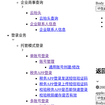
企业商事查询
Bod
生
云抬头
云抬头查询
企业联系人信息
企业联系人信息
登录业务
托管模式登录
单账号登录
账号管理
通用账号创建/修改
返
税务APP登录
税务APP登录发送短信验证码
税务APP登录上传短信验证码
🟢
200
校验税务APP是否能快速登录
applic
校验税局缓存是否有效
生
多账号登录
Body