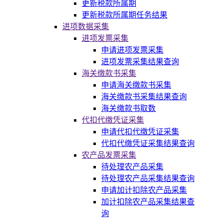
更新税款所属期
更新税款所属期任务结果
进项数据采集
进项发票采集
申请进项发票采集
进项发票采集结果查询
海关缴款书采集
申请海关缴款书采集
海关缴款书采集结果查询
海关缴款书取数
代扣代缴凭证采集
申请代扣代缴凭证采集
代扣代缴凭证采集结果查询
农产品发票采集
待处理农产品采集
待处理农产品采集结果查询
申请加计扣除农产品采集
加计扣除农产品采集结果查
询