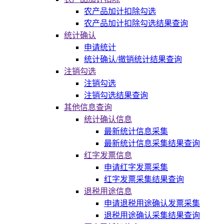
农产品加计扣除勾选
农产品加计扣除勾选结果查询
统计确认
申请统计
统计确认/撤销统计结果查询
注销勾选
注销勾选
注销勾选结果查询
其他信息查询
统计确认信息
最新统计信息采集
最新统计信息采集结果查询
红字发票信息
申请红字发票采集
红字发票采集结果查询
退税用途信息
申请退税用途确认发票采集
退税用途确认采集结果查询