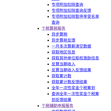
专项附加扣除查询
专项附加扣除查询反馈
专项附加扣除暂停享受名单
查询
个税算税服务
异步算税
异步算税反馈
一月多次算薪清空数据
获取地区信息
获取其他单位股权激励信息
反算当期收入
反算当期收入反馈结果
获取累计数
获取累计数反馈结果
全年一次性奖金个税筹划
查询全年一次性奖金个税筹
划反馈结果
个税辅助申报服务